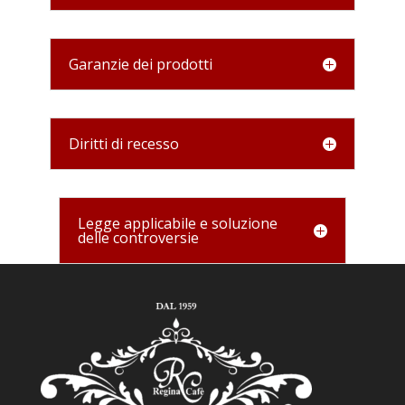
Garanzie dei prodotti
Diritti di recesso
Legge applicabile e soluzione
delle controversie